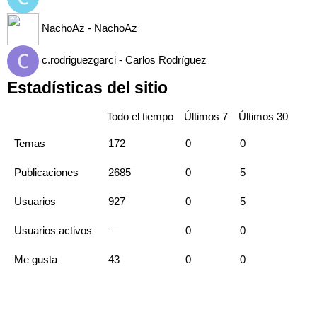
NachoAz - NachoAz
c.rodriguezgarci - Carlos Rodríguez
Estadísticas del sitio
Todo el tiempo
Últimos 7
Últimos 30
Temas
172
0
0
Publicaciones
2685
0
5
Usuarios
927
0
5
Usuarios activos
—
0
0
Me gusta
43
0
0